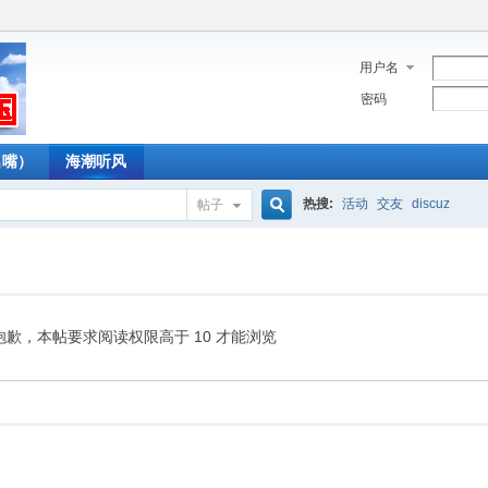
用户名
密码
名嘴）
海潮听风
热搜:
活动
交友
discuz
帖子
搜
索
抱歉，本帖要求阅读权限高于 10 才能浏览