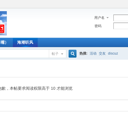
用户名
密码
名嘴）
海潮听风
热搜:
活动
交友
discuz
帖子
搜
索
抱歉，本帖要求阅读权限高于 10 才能浏览